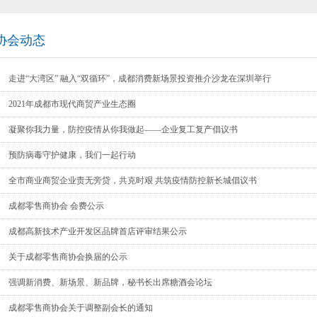
协会动态
走进“大湾区” 融入“双循环”，成都消费新场景投资推介沙龙在深圳举行
2021年成都市现代商贸产业生态圈
人才计划产业链上下游关联配套企业人才评审结果公示
凝聚你我力量，防控疫情从你我做起——企业复工复产倡议书
预防病毒守护健康，我们一起行动
全市商业商贸企业责无旁贷，共克时艰 共筑疫情防控新长城倡议书
成都零售商协会 会费公示
成都高新技术产业开发区品牌首店评审结果公示
关于成都零售商协会换届的公示
强调新消费、新场景、新品牌，秘书长出席糖酒会论坛
成都零售商协会关于调整副会长的通知