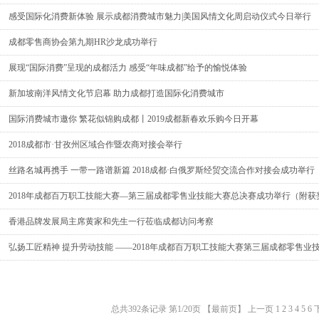
感受国际化消费新体验 展示成都消费城市魅力|美国风情文化周启动仪式今日举行
成都零售商协会第九期HR沙龙成功举行
展现“国际消费”呈现的成都活力 感受“年味成都”给予的愉悦体验
新加坡南洋风情文化节启幕 助力成都打造国际化消费城市
国际消费城市邀你 繁花似锦购成都丨2019成都新春欢乐购今日开幕
2018成都市·甘孜州区域合作暨农商对接会举行
丝路名城再携手 一带一路谱新篇 2018成都·白俄罗斯经贸交流合作对接会成功举行
2018年成都百万职工技能大赛—第三届成都零售业技能大赛总决赛成功举行（附获
香港品牌发展局主席黄家和先生一行莅临成都访问考察
弘扬工匠精神 提升劳动技能 ——2018年成都百万职工技能大赛第三届成都零售业
总共392条记录
第1/20页
【最前页】
上一页
1
2
3
4
5
6